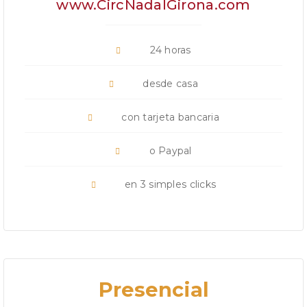
www.CircNadalGirona.com
24 horas
desde casa
con tarjeta bancaria
o Paypal
en 3 simples clicks
Presencial