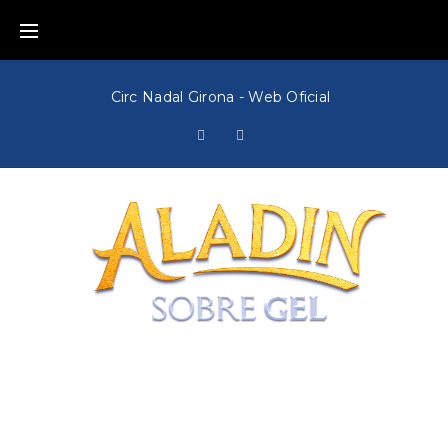
Circ Nadal Girona - Web Oficial
¡El mejor
espectáculo de