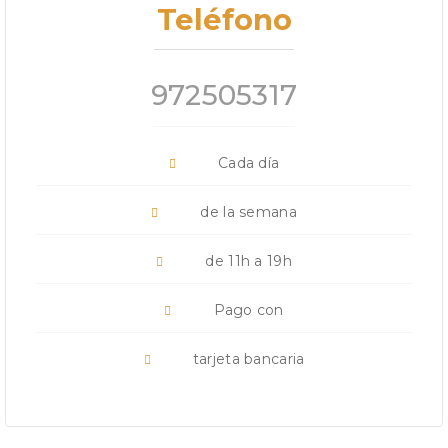
Teléfono
972505317
Cada día
de la semana
de 11h a 19h
Pago con
tarjeta bancaria