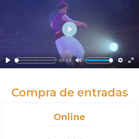
Play
00:23
Play
Mute
Settings
Ent
ful
Compra de entradas
Online