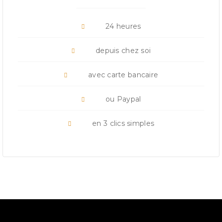
24 heures
depuis chez soi
avec carte bancaire
ou Paypal
en 3 clics simples