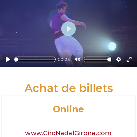
Play
00:23
Play
Mute
Settings
Ent
ful
Achat de billets
Online
www.CircNadalGirona.com