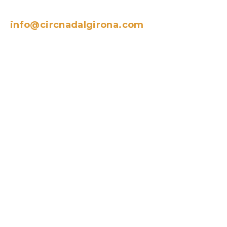
info@circnadalgirona.com
T. (+34) 972505317
Nova Gran Carpa a La Copa – La Devesa
Amplis aparcaments gratuïts a proximitat
La Devesa, Fontajau i Multisales