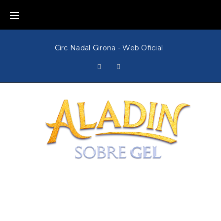
Circ Nadal Girona - Web Oficial
Le meilleur
spectacle de